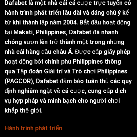
Dafabet là một nhà cái cá cược trực tuyến có
hành trình phát triển lâu dài và đáng chú ý kể
từ khi thành lập năm 2004. Bắt đầu hoạt động
tại Makati, Philippines, Dafabet đã nhanh
chóng vươn lên trở thành một trong những
nhà cái hàng đầu châu Á. Được cấp giấy phép
hoạt động bởi chính phủ Philippines thông
qua Tập đoàn Giải trí và Trò chơi Philippines
(PAGCOR), Dafabet đảm bảo tuân thủ các quy
định nghiêm ngặt về cá cược, cung cấp dịch
vụ hợp pháp và minh bạch cho người chơi
khắp thế giới.
Hành trình phát triển