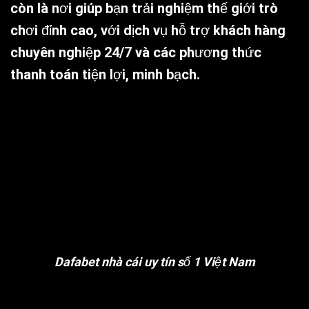
còn là nơi giúp bạn trải nghiệm thế giới trò
chơi đỉnh cao, với dịch vụ hỗ trợ khách hàng
chuyên nghiệp 24/7 và các phương thức
thanh toán tiện lợi, minh bạch.
Dafabet nhà cái uy tín số 1 Việt Nam